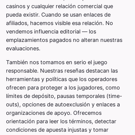
casinos y cualquier relación comercial que
pueda existir. Cuando se usan enlaces de
afiliados, hacemos visible esa relación. No
vendemos influencia editorial — los
emplazamientos pagados no alteran nuestras
evaluaciones.
También nos tomamos en serio el juego
responsable. Nuestras reseñas destacan las
herramientas y políticas que los operadores
ofrecen para proteger a los jugadores, como
límites de depósito, pausas temporales (time-
outs), opciones de autoexclusión y enlaces a
organizaciones de apoyo. Ofrecemos
orientación para leer los términos, detectar
condiciones de apuesta injustas y tomar