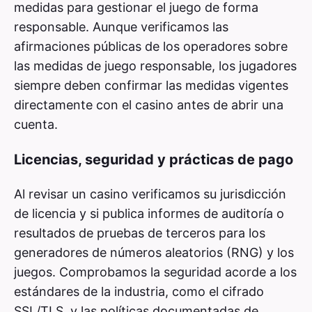
medidas para gestionar el juego de forma
responsable. Aunque verificamos las
afirmaciones públicas de los operadores sobre
las medidas de juego responsable, los jugadores
siempre deben confirmar las medidas vigentes
directamente con el casino antes de abrir una
cuenta.
Licencias, seguridad y prácticas de pago
Al revisar un casino verificamos su jurisdicción
de licencia y si publica informes de auditoría o
resultados de pruebas de terceros para los
generadores de números aleatorios (RNG) y los
juegos. Comprobamos la seguridad acorde a los
estándares de la industria, como el cifrado
SSL/TLS, y las políticas documentadas de