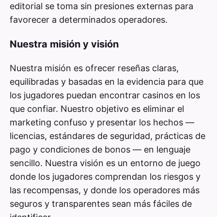
editorial se toma sin presiones externas para
favorecer a determinados operadores.
Nuestra misión y visión
Nuestra misión es ofrecer reseñas claras,
equilibradas y basadas en la evidencia para que
los jugadores puedan encontrar casinos en los
que confiar. Nuestro objetivo es eliminar el
marketing confuso y presentar los hechos —
licencias, estándares de seguridad, prácticas de
pago y condiciones de bonos — en lenguaje
sencillo. Nuestra visión es un entorno de juego
donde los jugadores comprendan los riesgos y
las recompensas, y donde los operadores más
seguros y transparentes sean más fáciles de