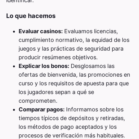
identificar.
Lo que hacemos
Evaluar casinos:
Evaluamos licencias,
cumplimiento normativo, la equidad de los
juegos y las prácticas de seguridad para
producir resúmenes objetivos.
Explicar los bonos:
Desglosamos las
ofertas de bienvenida, las promociones en
curso y los requisitos de apuesta para que
los jugadores sepan a qué se
comprometen.
Comparar pagos:
Informamos sobre los
tiempos típicos de depósitos y retiradas,
los métodos de pago aceptados y los
procesos de verificación más habituales.